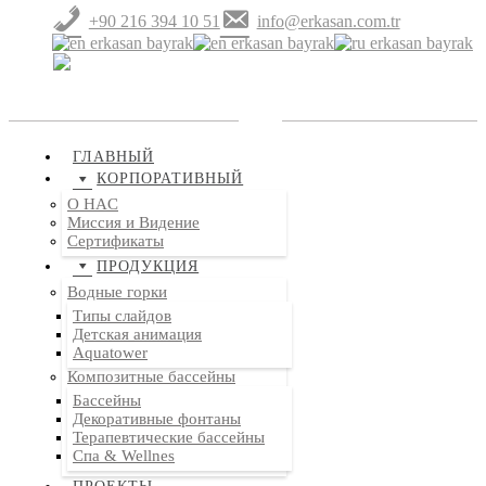
+90 216 394 10 51
info@erkasan.com.tr
ГЛАВНЫЙ
КОРПОРАТИВНЫЙ
O HAC
Миссия и Видение
Сертификаты
ПРОДУКЦИЯ
Водные горки
Типы слайдов
Детская анимация
Aquatower
Композитные бассейны
Бассейны
Декоративные фонтаны
Терапевтические бассейны
Спа & Wellnes