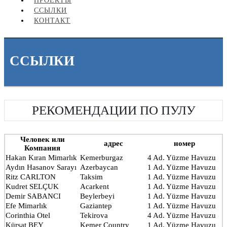
ПРОЕКТЫ
ССЫЛКИ
КОНТАКТ
ССЫЛКИ
РЕКОМЕНДАЦИИ ПО ПУЛУ
Человек или
адрес
номер
Компания
Hakan Kıran Mimarlık
Kemerburgaz
4 Ad. Yüzme Havuzu
Aydın Hasanov Sarayı
Azerbaycan
1 Ad. Yüzme Havuzu
Ritz CARLTON
Taksim
1 Ad. Yüzme Havuzu
Kudret SELÇUK
Acarkent
1 Ad. Yüzme Havuzu
Demir SABANCI
Beylerbeyi
1 Ad. Yüzme Havuzu
Efe Mimarlık
Gaziantep
1 Ad. Yüzme Havuzu
Corinthia Otel
Tekirova
4 Ad. Yüzme Havuzu
Kürşat BEY
Kemer Country
1 Ad. Yüzme Havuzu