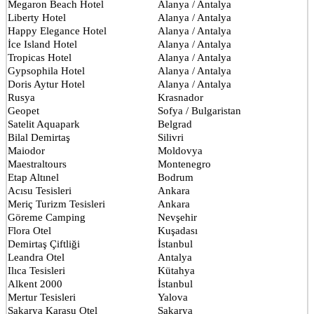
Megaron Beach Hotel
Alanya / Antalya
Liberty Hotel
Alanya / Antalya
Happy Elegance Hotel
Alanya / Antalya
İce Island Hotel
Alanya / Antalya
Tropicas Hotel
Alanya / Antalya
Gypsophila Hotel
Alanya / Antalya
Doris Aytur Hotel
Alanya / Antalya
Rusya
Krasnador
Geopet
Sofya / Bulgaristan
Satelit Aquapark
Belgrad
Bilal Demirtaş
Silivri
Maiodor
Moldovya
Maestraltours
Montenegro
Etap Altınel
Bodrum
Acısu Tesisleri
Ankara
Meriç Turizm Tesisleri
Ankara
Göreme Camping
Nevşehir
Flora Otel
Kuşadası
Demirtaş Çiftliği
İstanbul
Leandra Otel
Antalya
Ilıca Tesisleri
Kütahya
Alkent 2000
İstanbul
Mertur Tesisleri
Yalova
Sakarya Karasu Otel
Sakarya