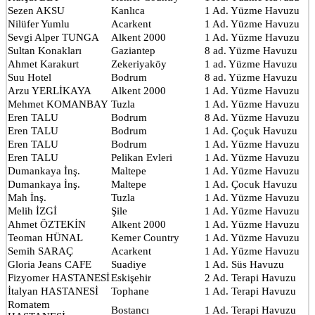
Sezen AKSU
Kanlıca
1 Ad. Yüzme Havuzu
Nilüfer Yumlu
Acarkent
1 Ad. Yüzme Havuzu
Sevgi Alper TUNGA
Alkent 2000
1 Ad. Yüzme Havuzu
Sultan Konakları
Gaziantep
8 ad. Yüzme Havuzu
Ahmet Karakurt
Zekeriyaköy
1 ad. Yüzme Havuzu
Suu Hotel
Bodrum
8 ad. Yüzme Havuzu
Arzu YERLİKAYA
Alkent 2000
1 Ad. Yüzme Havuzu
Mehmet KOMANBAY
Tuzla
1 Ad. Yüzme Havuzu
Eren TALU
Bodrum
8 Ad. Yüzme Havuzu
Eren TALU
Bodrum
1 Ad. Çoçuk Havuzu
Eren TALU
Bodrum
1 Ad. Yüzme Havuzu
Eren TALU
Pelikan Evleri
1 Ad. Yüzme Havuzu
Dumankaya İnş.
Maltepe
1 Ad. Yüzme Havuzu
Dumankaya İnş.
Maltepe
1 Ad. Çocuk Havuzu
Mah İnş.
Tuzla
1 Ad. Yüzme Havuzu
Melih İZGİ
Şile
1 Ad. Yüzme Havuzu
Ahmet ÖZTEKİN
Alkent 2000
1 Ad. Yüzme Havuzu
Teoman HÜNAL
Kemer Country
1 Ad. Yüzme Havuzu
Semih SARAÇ
Acarkent
1 Ad. Yüzme Havuzu
Gloria Jeans CAFE
Suadiye
1 Ad. Süs Havuzu
Fizyomer HASTANESİ
Eskişehir
2 Ad. Terapi Havuzu
İtalyan HASTANESİ
Tophane
1 Ad. Terapi Havuzu
Romatem
Bostancı
1 Ad. Terapi Havuzu