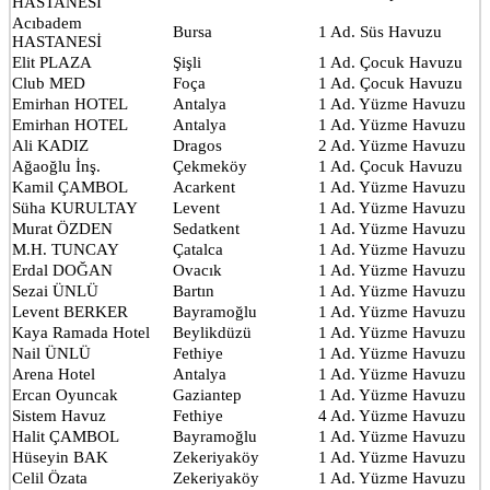
HASTANESİ
Acıbadem
Bursa
1 Ad. Süs Havuzu
HASTANESİ
Elit PLAZA
Şişli
1 Ad. Çocuk Havuzu
Club MED
Foça
1 Ad. Çocuk Havuzu
Emirhan HOTEL
Antalya
1 Ad. Yüzme Havuzu
Emirhan HOTEL
Antalya
1 Ad. Yüzme Havuzu
Ali KADIZ
Dragos
2 Ad. Yüzme Havuzu
Ağaoğlu İnş.
Çekmeköy
1 Ad. Çocuk Havuzu
Kamil ÇAMBOL
Acarkent
1 Ad. Yüzme Havuzu
Süha KURULTAY
Levent
1 Ad. Yüzme Havuzu
Murat ÖZDEN
Sedatkent
1 Ad. Yüzme Havuzu
M.H. TUNCAY
Çatalca
1 Ad. Yüzme Havuzu
Erdal DOĞAN
Ovacık
1 Ad. Yüzme Havuzu
Sezai ÜNLÜ
Bartın
1 Ad. Yüzme Havuzu
Levent BERKER
Bayramoğlu
1 Ad. Yüzme Havuzu
Kaya Ramada Hotel
Beylikdüzü
1 Ad. Yüzme Havuzu
Nail ÜNLÜ
Fethiye
1 Ad. Yüzme Havuzu
Arena Hotel
Antalya
1 Ad. Yüzme Havuzu
Ercan Oyuncak
Gaziantep
1 Ad. Yüzme Havuzu
Sistem Havuz
Fethiye
4 Ad. Yüzme Havuzu
Halit ÇAMBOL
Bayramoğlu
1 Ad. Yüzme Havuzu
Hüseyin BAK
Zekeriyaköy
1 Ad. Yüzme Havuzu
Celil Özata
Zekeriyaköy
1 Ad. Yüzme Havuzu